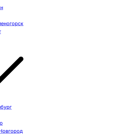
ан
меногорск
т
нбург
о
Новгород