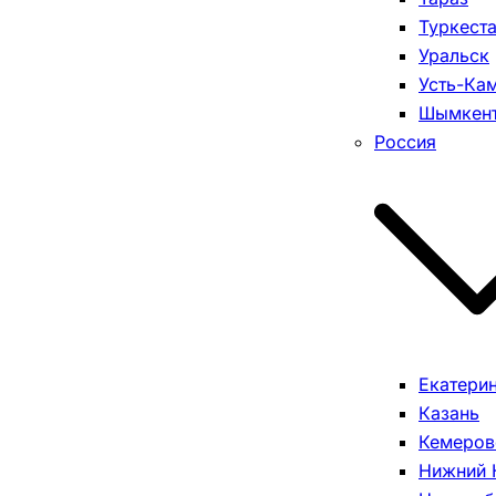
Туркест
Уральск
Усть-Ка
Шымкен
Россия
Екатери
Казань
Кемеров
Нижний 