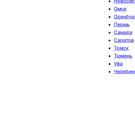
Новосиб
Омск
Оренбур
Пермь
Самара
Саратов
Томск
Тюмень
Уфа
Челябин