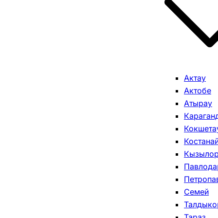
Актау
Актобе
Атырау
Караган
Кокшета
Костана
Кызыло
Павлода
Петропа
Семей
Талдыко
Тараз