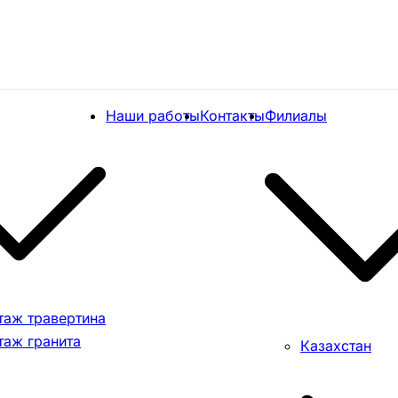
Наши работы
Контакты
Филиалы
таж травертина
таж гранита
Казахстан