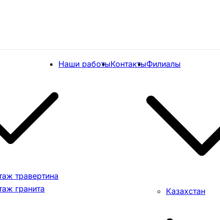
Наши работы
Контакты
Филиалы
таж травертина
таж гранита
Казахстан