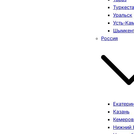
Туркест
Уральск
Усть-Ка
Шымкен
Россия
Екатери
Казань
Кемеров
Нижний 