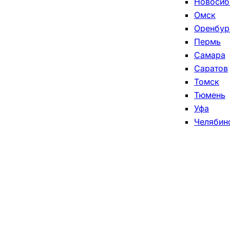
Новосиб
Омск
Оренбур
Пермь
Самара
Саратов
Томск
Тюмень
Уфа
Челябин