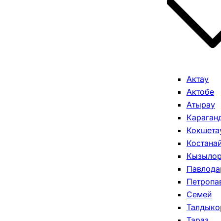
Актау
Актобе
Атырау
Караган
Кокшета
Костана
Кызыло
Павлода
Петропа
Семей
Талдыко
Тараз