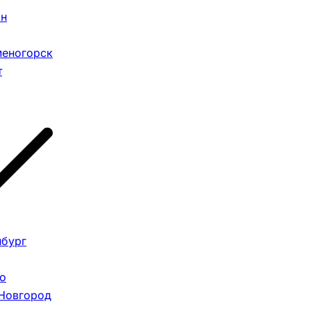
ан
меногорск
т
нбург
о
Новгород