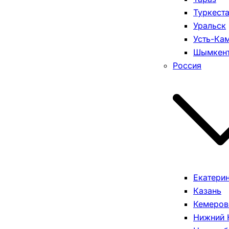
Туркест
Уральск
Усть-Ка
Шымкен
Россия
Екатери
Казань
Кемеров
Нижний 