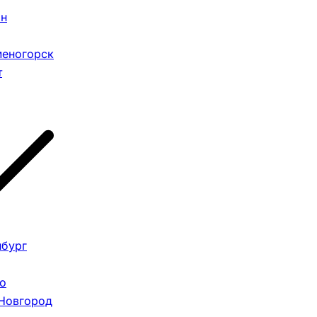
ан
меногорск
т
нбург
о
Новгород