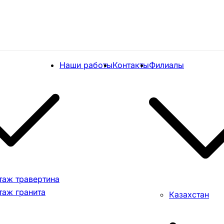
Наши работы
Контакты
Филиалы
таж травертина
таж гранита
Казахстан