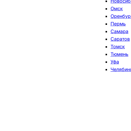
Новосиб
Омск
Оренбур
Пермь
Самара
Саратов
Томск
Тюмень
Уфа
Челябин