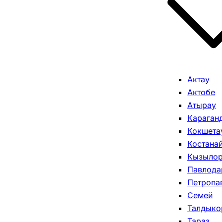
Актау
Актобе
Атырау
Караган
Кокшета
Костана
Кызыло
Павлода
Петропа
Семей
Талдыко
Тараз